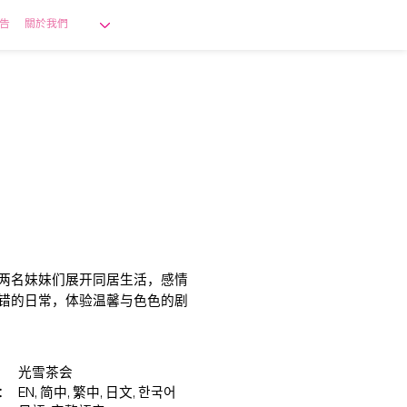
告
關於我們
两名妹妹们展开同居生活，感情
错的日常，体验温馨与色色的剧
光雪茶会
：
EN, 简中, 繁中, 日文, 한국어