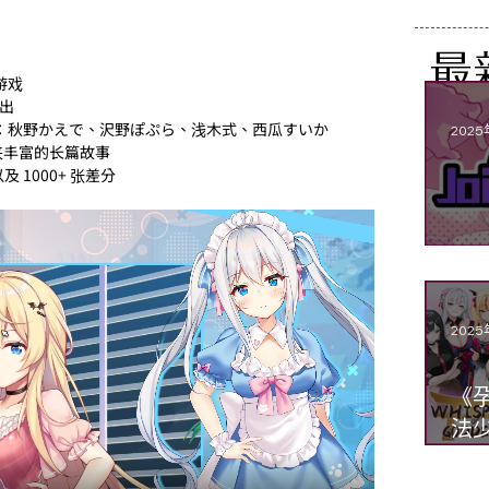
最
游戏
演出
：秋野かえで、沢野ぽぷら、浅木式、西瓜すいか
2025
带来丰富的长篇故事
以及 1000+ 张差分
Di
2025
《
法少
的心