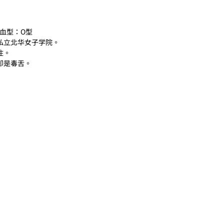
　血型：O型
私立北华女子学院。
住。
却是毒舌。