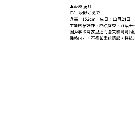
▲萩原 满月
CV：秋野かえで
身高：152cm　生日：12月24日
主角的亲妹妹，成绩优秀，就读于
因为学校离这里近而搬来和哥哥同
性格内向，不擅长表达情感，特技