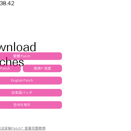
138.42
wnload
繁體 Patch
ches
简体P-百度
Patch
English Patch
日本語パッチ
한국어 패치
無法安裝Patch？查看完整教學