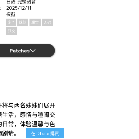
日語, 完整語音
：
2025/12/11
模擬
多P
妹妹
后宫
无码
肛交
Patches
哥将与两名妹妹们展开
居生活，感情与喧闹交
的日常，体验温馨与色
RMB
的剧情。
在 DLsite 購買