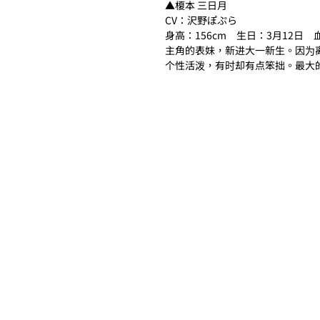
▲榎本 三日月
CV：沢野ぽぷら
身高：156cm　生日：3月12日　
主角的表妹，新进大一新生。因为
个性活泼，有时却有点笨拙。最大