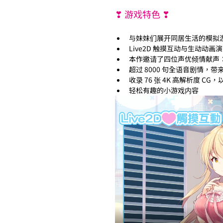
❣ 游戏特色 ❣
与妹妹们展开同居生活的模拟
Live2D 触摸互动与生动动画
本作邀请了四位声优倾情献声
超过 8000 句全语音剧情，
收录 76 张 4K 高解析度 CG，
轻松有趣的小游戏内容