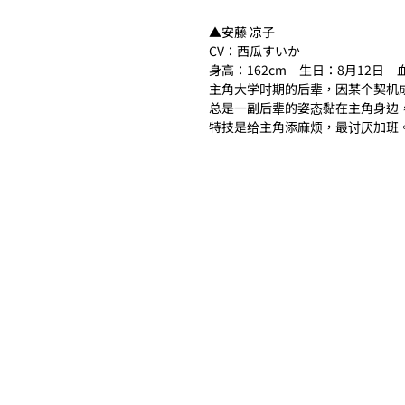
▲安藤 凉子
CV：西瓜すいか
身高：162cm　生日：8月12日　
主角大学时期的后辈，因某个契机
总是一副后辈的姿态黏在主角身边
特技是给主角添麻烦，最讨厌加班