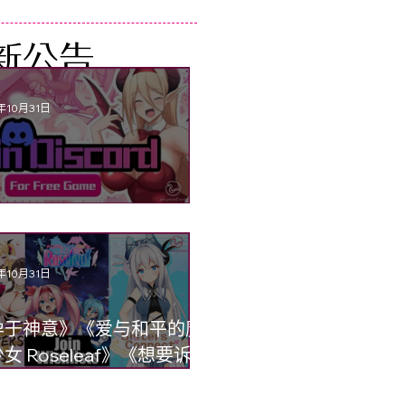
新公告
年10月31日
scord开张！加入抽奖游戏
年10月31日
孕于神意》《爱与和平的魔
女 Roseleaf》《想要诉说
意》Steam 开放愿望清