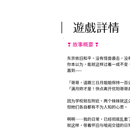
︳遊戲詳情
❣ 故事概要 ❣
东京依旧和平。没有怪兽袭击，没
你本以为，能就这样过着一成不变
直到——
「哥哥，请跟三日月姐姐保持一百
「满月妳才是！快点离开优阳哥哥
因为学校就在附近，两个妹妹就这
但她们各自都有不为人知的心思。
啊啊……我的日常，已经彻底乱套
就这样，带着怀旧与喧闹交错的日