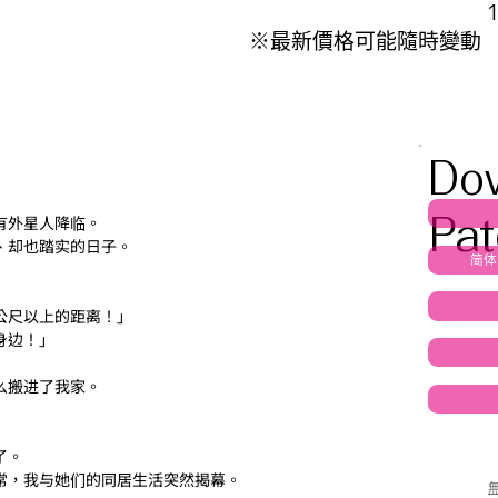
※最新價格可能隨時變動
Do
有外星人降临。
Pat
、却也踏实的日子。
简体 
公尺以上的距离！」
身边！」
么搬进了我家。
了。
常，我与她们的同居生活突然揭幕。