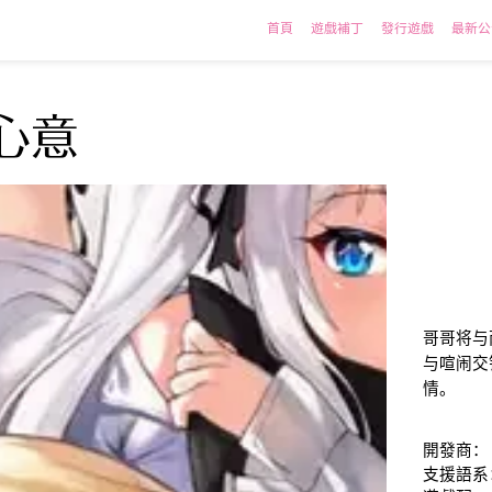
首頁
遊戲補丁
發行遊戲
最新公
心意
哥哥将与
与喧闹交
情。
​開發商：
支援語系