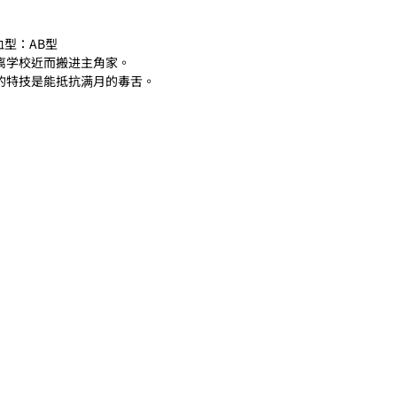
血型：AB型
离学校近而搬进主角家。
的特技是能抵抗满月的毒舌。