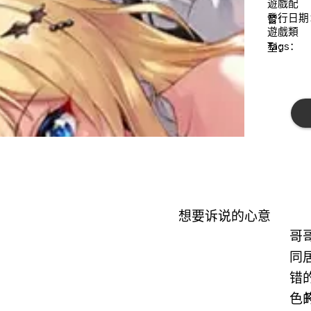
遊戲配
發行日期
音：
遊戲類
​Tags：
型：
想要诉说的心意
哥
同
错
色