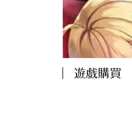
︳遊戲購買